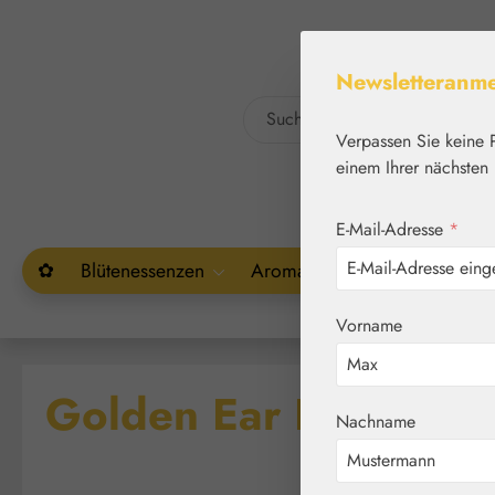
um Hauptinhalt springen
Zur Suche springen
Newsletteranm
Verpassen Sie keine 
einem Ihrer nächsten 
E-Mail-Adresse
*
✿
Blütenessenzen
Aromatherapie
Pflanzenw
Vorname
Golden Ear Drops / 
Nachname