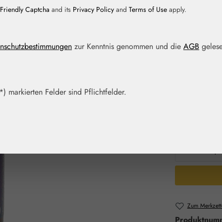
Friendly Captcha
and its
Privacy Policy
and
Terms of Use
apply.
Regulärer Prei
9,95 €
nschutzbestimmungen
zur Kenntnis genommen und die
AGB
gelese
Preise inkl. M
Artikel auf La
) markierten Felder sind Pflichtfelder.
Packungs
7,5 ml
3
Produkt 
Zum Merkzett
Produktnum