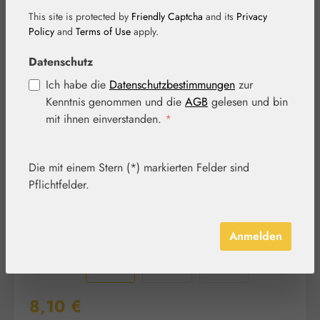
This site is protected by
Friendly Captcha
and its
Privacy
Policy
and
Terms of Use
apply.
Bildergalerie überspringen
Datenschutz
Ich habe die
Datenschutzbestimmungen
zur
Kenntnis genommen und die
AGB
gelesen und bin
mit ihnen einverstanden.
*
Die mit einem Stern (*) markierten Felder sind
Pflichtfelder.
Anmelden
Regulärer Preis:
8,10 €