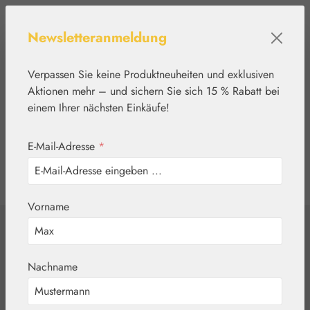
Zum Hauptinhalt springen
Newsletteranmeldung
Verpassen Sie keine Produktneuheiten und exklusiven
Aktionen mehr – und sichern Sie sich 15 % Rabatt bei
einem Ihrer nächsten Einkäufe!
E-Mail-Adresse
*
0
Werkzeugleiste anzeigen
Du hast 0 Produkte
Vorname
Home
Kosmetik
Franzbrannt-Gel
Nachname