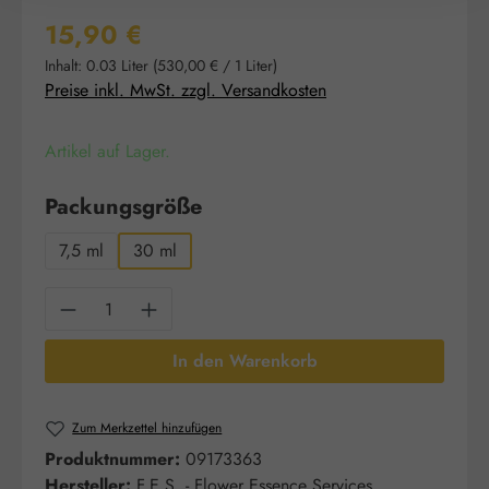
Regulärer Preis:
15,90 €
Inhalt:
0.03 Liter
(530,00 € / 1 Liter)
Preise inkl. MwSt. zzgl. Versandkosten
Artikel auf Lager.
auswählen
Packungsgröße
7,5 ml
30 ml
Produkt Anzahl: Gib den gewünschten Wert e
In den Warenkorb
Zum Merkzettel hinzufügen
Produktnummer:
09173363
Hersteller:
F.E.S. - Flower Essence Services