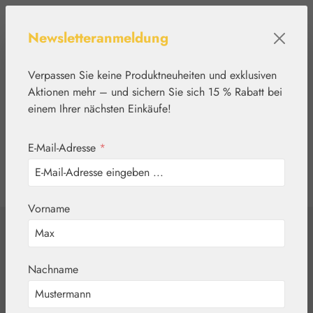
Zum Hauptinhalt springen
Newsletteranmeldung
Verpassen Sie keine Produktneuheiten und exklusiven
Aktionen mehr – und sichern Sie sich 15 % Rabatt bei
einem Ihrer nächsten Einkäufe!
E-Mail-Adresse
*
0
Werkzeugleiste anzeigen
Du hast 0 Produkte
Vorname
Home
Blütenessenzen
FES Quintessentials
Filaree /
Nachname
Reiherschnabel