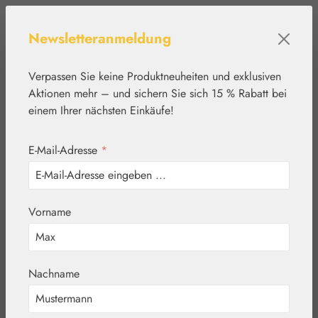
Zum Hauptinhalt springen
Newsletteranmeldung
Verpassen Sie keine Produktneuheiten und exklusiven
Aktionen mehr – und sichern Sie sich 15 % Rabatt bei
einem Ihrer nächsten Einkäufe!
E-Mail-Adresse
*
0
Werkzeugleiste anzeigen
Du hast 0 Produkte
Vorname
Home
Blütenessenzen
PHI Essences
Energy Balancer -
Nachname
Purification