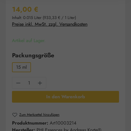
Regulärer Preis:
14,00 €
Inhalt:
0.015 Liter
(933,33 € / 1 Liter)
Preise inkl. MwSt. zzgl. Versandkosten
Artikel auf Lager.
auswählen
Packungsgröße
15 ml
Produkt Anzahl: Gib den gewünschten Wert e
In den Warenkorb
Zum Merkzettel hinzufügen
Produktnummer:
Art10003214
Hersteller:
PHI Essences by Andreas Korte®