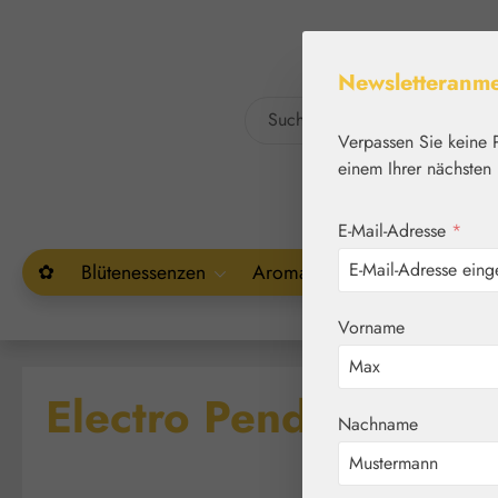
um Hauptinhalt springen
Zur Suche springen
Newsletteranm
Verpassen Sie keine 
einem Ihrer nächsten 
E-Mail-Adresse
*
✿
Blütenessenzen
Aromatherapie
Pflanzenw
Vorname
Electro Pendant Petit
Nachname