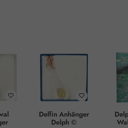
wal
Delfin Anhänger
Del
ger
Delph ©
Wal