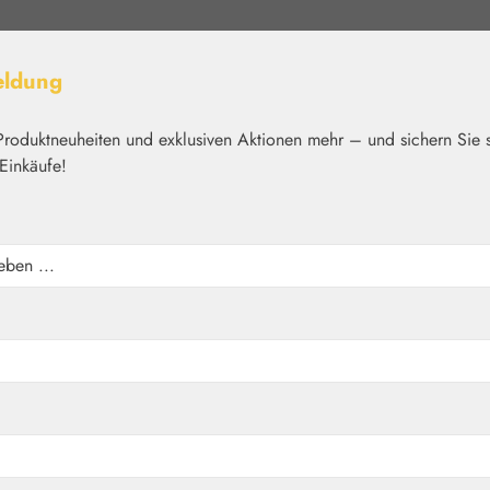
eldung
Produktneuheiten und exklusiven Aktionen mehr – und sichern Sie 
Einkäufe!
elt
Nährstoffe
Kosmetik
Basics
Medien
Home
Schmuck
e blue - Elektro Anhänge