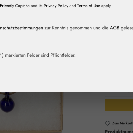
Friendly Captcha
and its
Privacy Policy
and
Terms of Use
apply.
Regulärer Prei
49,90 
nschutzbestimmungen
zur Kenntnis genommen und die
AGB
gelese
Preise inkl. M
Artikel auf La
) markierten Felder sind Pflichtfelder.
Packungs
1 Stück
Produkt 
Zum Merkzett
Produktnum