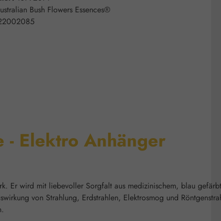
ustralian Bush Flowers Essences®
22002085
e - Elektro Anhänger
k. Er wird mit liebevoller Sorgfalt aus medizinischem, blau gefärb
 Auswirkung von Strahlung, Erdstrahlen, Elektrosmog und Röntgenstra
n.