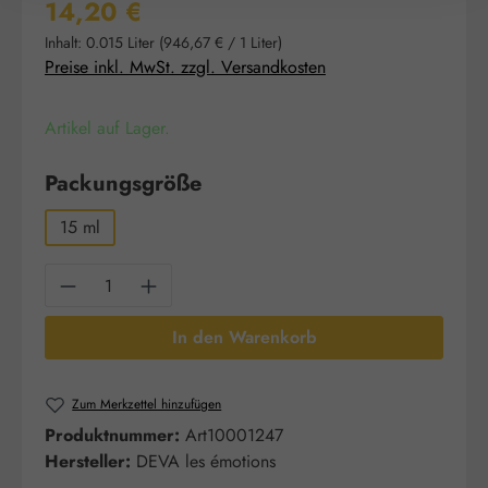
Regulärer Preis:
14,20 €
Inhalt:
0.015 Liter
(946,67 € / 1 Liter)
Preise inkl. MwSt. zzgl. Versandkosten
Artikel auf Lager.
auswählen
Packungsgröße
15 ml
Produkt Anzahl: Gib den gewünschten Wert e
In den Warenkorb
Zum Merkzettel hinzufügen
Produktnummer:
Art10001247
Hersteller:
DEVA les émotions