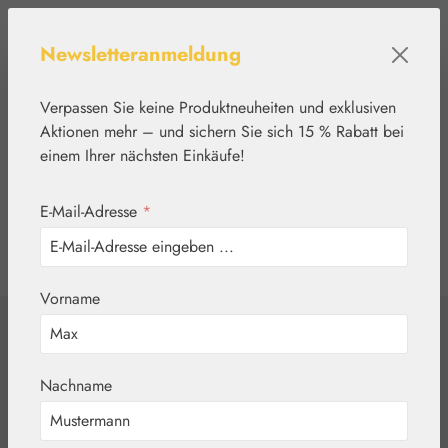
Zum Hauptinhalt springen
Newsletteranmeldung
Verpassen Sie keine Produktneuheiten und exklusiven
Aktionen mehr – und sichern Sie sich 15 % Rabatt bei
einem Ihrer nächsten Einkäufe!
E-Mail-Adresse
*
0
Werkzeugleiste anzeigen
Du hast 0 Produkte
Vorname
Home
Blütenessenzen
DEVA
Echinaflor Spray
Nachname