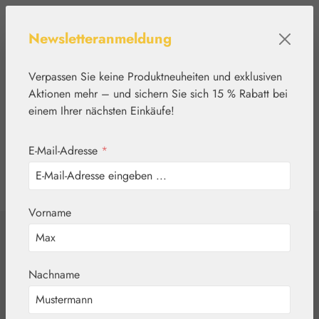
Zum Hauptinhalt springen
Newsletteranmeldung
Verpassen Sie keine Produktneuheiten und exklusiven
Aktionen mehr – und sichern Sie sich 15 % Rabatt bei
einem Ihrer nächsten Einkäufe!
E-Mail-Adresse
*
0
Werkzeugleiste anzeigen
Du hast 0 Produkte
Vorname
Home
Pflanzenwelt
Kräutertees
Dr. Kottas
Nachname
Holunderblütentee