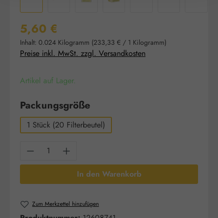
Regulärer Preis:
5,60 €
Inhalt:
0.024 Kilogramm
(233,33 € / 1 Kilogramm)
Preise inkl. MwSt. zzgl. Versandkosten
Artikel auf Lager.
auswählen
Packungsgröße
1 Stück (20 Filterbeutel)
Produkt Anzahl: Gib den gewünschten Wert e
In den Warenkorb
Zum Merkzettel hinzufügen
Produktnummer:
12608741