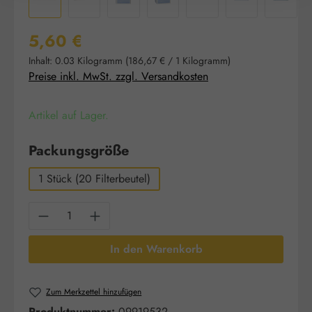
Regulärer Preis:
5,60 €
Inhalt:
0.03 Kilogramm
(186,67 € / 1 Kilogramm)
Preise inkl. MwSt. zzgl. Versandkosten
Artikel auf Lager.
auswählen
Packungsgröße
1 Stück (20 Filterbeutel)
Produkt Anzahl: Gib den gewünschten Wert e
In den Warenkorb
Zum Merkzettel hinzufügen
Produktnummer:
09919532