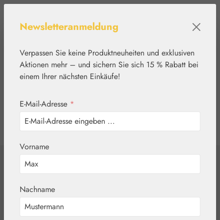
Zum Hauptinhalt springen
Newsletteranmeldung
Verpassen Sie keine Produktneuheiten und exklusiven
Aktionen mehr – und sichern Sie sich 15 % Rabatt bei
einem Ihrer nächsten Einkäufe!
E-Mail-Adresse
*
0
Werkzeugleiste anzeigen
Du hast 0 Produkte
Vorname
Home
Pflanzenwelt
Kräutertees
Dr. Kottas
Nachname
Fencheltee