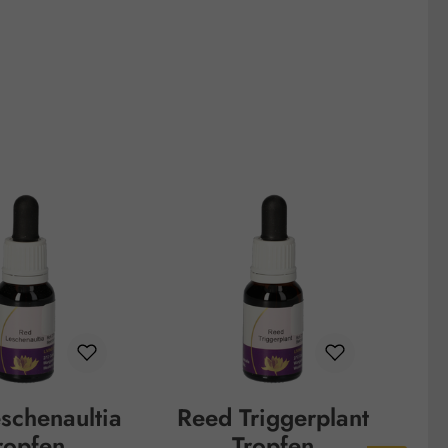
schenaultia
Reed Triggerplant
ropfen
Tropfen