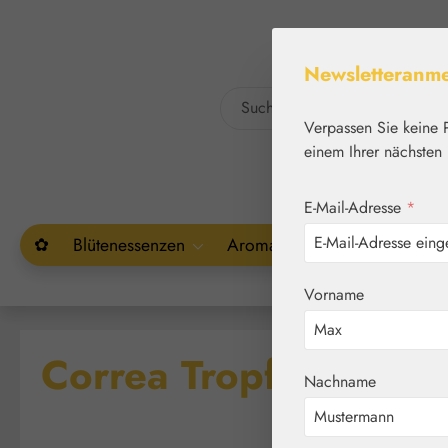
um Hauptinhalt springen
Zur Suche springen
Newsletteranm
Verpassen Sie keine 
einem Ihrer nächsten 
E-Mail-Adresse
*
✿
Blütenessenzen
Aromatherapie
Pflanzenw
Vorname
Correa Tropfen
Nachname