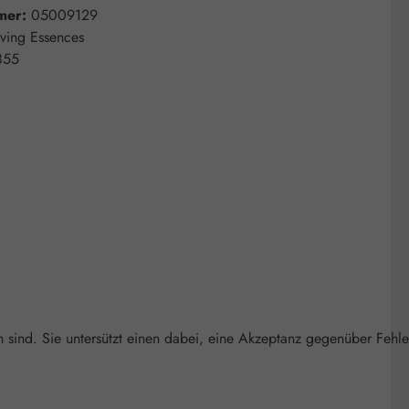
mer:
05009129
iving Essences
855
n sind. Sie untersützt einen dabei, eine Akzeptanz gegenüber Fehle