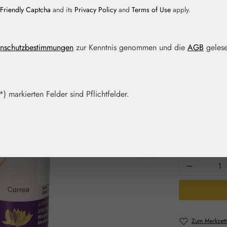
Friendly Captcha
and its
Privacy Policy
and
Terms of Use
apply.
Regulärer Prei
18,00 
nschutzbestimmungen
zur Kenntnis genommen und die
AGB
gelese
Inhalt:
0.015 Lit
Preise inkl. M
Artikel auf La
) markierten Felder sind Pflichtfelder.
Packungs
15 ml
Produkt 
Zum Merkzett