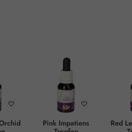
 Orchid
Pink Impatiens
Red Le
en
Tropfen
T