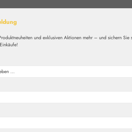
eldung
Produktneuheiten und exklusiven Aktionen mehr – und sichern Sie 
Einkäufe!
elt
Nährstoffe
Kosmetik
Basics
Medien
Home
Blütenessenzen
Living Essences