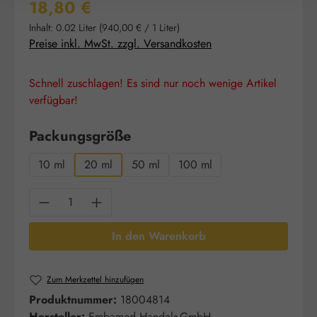
Regulärer Preis:
18,80 €
Inhalt:
0.02 Liter
(940,00 € / 1 Liter)
Preise inkl. MwSt. zzgl. Versandkosten
Schnell zuschlagen! Es sind nur noch wenige Artikel
verfügbar!
auswählen
Packungsgröße
10 ml
20 ml
50 ml
100 ml
Produkt Anzahl: Gib den gewünschten Wert e
In den Warenkorb
Zum Merkzettel hinzufügen
Produktnummer:
18004814
Hersteller:
Embamed Handels-GmbH