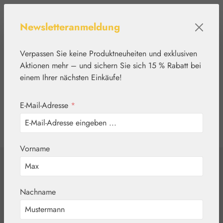
Zum Hauptinhalt springen
Newsletteranmeldung
Verpassen Sie keine Produktneuheiten und exklusiven
Aktionen mehr – und sichern Sie sich 15 % Rabatt bei
einem Ihrer nächsten Einkäufe!
E-Mail-Adresse
*
0
Werkzeugleiste anzeigen
Du hast 0 Produkte
Vorname
Home
Aromatherapie
Embamed®
Citronellaöl
Nachname