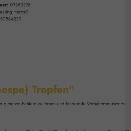
mer:
07363378
ealing Herbs®
50584239
nospe) Tropfen"
der gleichen Fehlern zu lernen und hindernde Verhaltensmuster zu