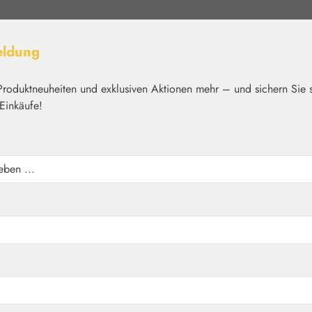
eldung
Produktneuheiten und exklusiven Aktionen mehr – und sichern Sie 
Einkäufe!
elt
Nährstoffe
Kosmetik
Basics
Medien
Home
Blütenessenzen
Healing Herbs®
ienknospe) Tropfen