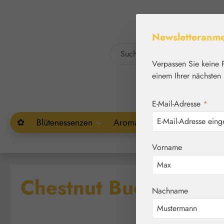
um Hauptinhalt springen
Zur Suche springen
Newsletteranm
Verpassen Sie keine 
einem Ihrer nächsten 
E-Mail-Adresse
*
✿
Blütenessenzen
Aromatherapie
Pflanzenw
Vorname
Chestnut Bud (Kastan
Nachname