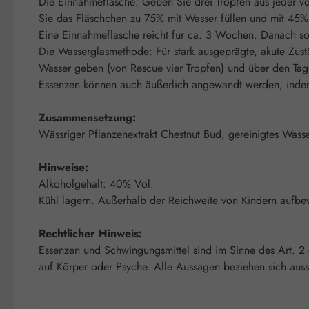
Die Einnahmeflasche: Geben Sie drei Tropfen aus jeder von
Sie das Fläschchen zu 75% mit Wasser füllen und mit 45%i
Eine Einnahmeflasche reicht für ca. 3 Wochen. Danach sol
Die Wasserglasmethode: Für stark ausgeprägte, akute Zust
Wasser geben (von Rescue vier Tropfen) und über den Tag v
Essenzen können auch äußerlich angewandt werden, indem m
Zusammensetzung:
Wässriger Pflanzenextrakt Chestnut Bud, gereinigtes Wasse
Hinweise:
Alkoholgehalt: 40% Vol.
Kühl lagern. Außerhalb der Reichweite von Kindern aufbe
Rechtlicher Hinweis:
Essenzen und Schwingungsmittel sind im Sinne des Art. 2
auf Körper oder Psyche. Alle Aussagen beziehen sich auss