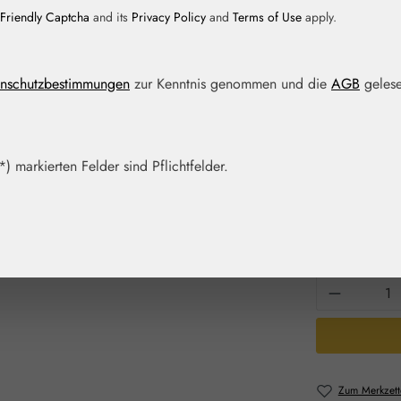
Friendly Captcha
and its
Privacy Policy
and
Terms of Use
apply.
Regulärer Prei
11,90 
nschutzbestimmungen
zur Kenntnis genommen und die
AGB
gelese
Inhalt:
0.01 Lite
Preise inkl. M
Artikel auf La
) markierten Felder sind Pflichtfelder.
Packungs
10 ml
30
Produkt 
Zum Merkzett