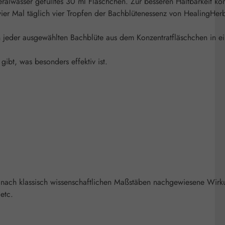
eralwasser gefülltes 30 ml Fläschchen. Zur besseren Haltbarkeit kö
er Mal täglich vier Tropfen der Bachblütenessenz von HealingHerb
n jeder ausgewählten Bachblüte aus dem Konzentratfläschchen in e
bt, was besonders effektiv ist.
 nach klassisch wissenschaftlichen Maßstäben nachgewiesene Wirk
etc.