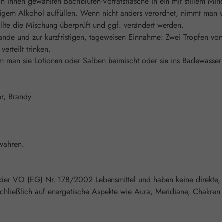
 Ihnen gewählten Bachblüten-Vorratsflasche in ein mit stillem Min
gem Alkohol auffüllen. Wenn nicht anders verordnet, nimmt man vi
lte die Mischung überprüft und ggf. verändert werden.
ände und zur kurzfristigen, tageweisen Einnahme: Zwei Tropfen vo
erteilt trinken.
an sie Lotionen oder Salben beimischt oder sie ins Badewasser gi
r, Brandy.
wahren.
 der VO (EG) Nr. 178/2002 Lebensmittel und haben keine direkte,
chließlich auf energetische Aspekte wie Aura, Meridiane, Chakren 