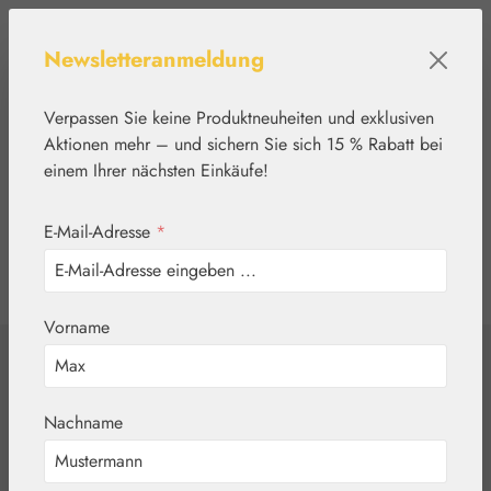
Zum Hauptinhalt springen
Newsletteranmeldung
Verpassen Sie keine Produktneuheiten und exklusiven
Aktionen mehr – und sichern Sie sich 15 % Rabatt bei
einem Ihrer nächsten Einkäufe!
E-Mail-Adresse
*
0
Werkzeugleiste anzeigen
Du hast 0 Produkte
Vorname
Home
Blütenessenzen
Healing Herbs®
Chestnut Bud
Nachname
(Kastanienknospe)