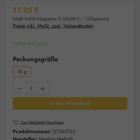
Regulärer Preis:
17,25 €
Inhalt:
0.015 Kilogramm
(1.150,00 € / 1 Kilogramm)
Preise inkl. MwSt. zzgl. Versandkosten
Artikel auf Lager.
auswählen
Packungsgröße
15 g
Produkt Anzahl: Gib den gewünschten Wert e
In den Warenkorb
Zum Merkzettel hinzufügen
Produktnummer:
07365733
Hersteller:
Healing Herbs®