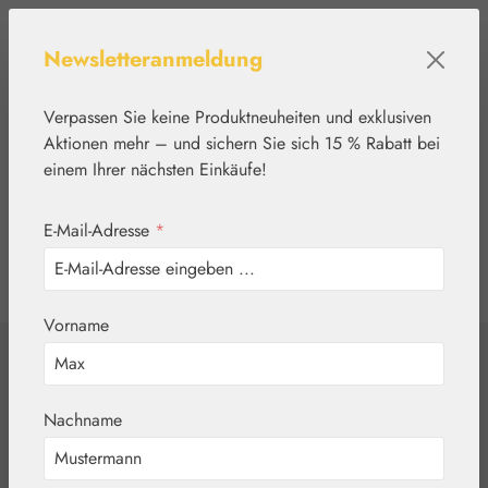
Zum Hauptinhalt springen
Newsletteranmeldung
Verpassen Sie keine Produktneuheiten und exklusiven
Aktionen mehr – und sichern Sie sich 15 % Rabatt bei
einem Ihrer nächsten Einkäufe!
E-Mail-Adresse
*
0
Werkzeugleiste anzeigen
Du hast 0 Produkte
Vorname
Home
Kosmetik
Cetaphil® Pro
Nachname
RednessControl