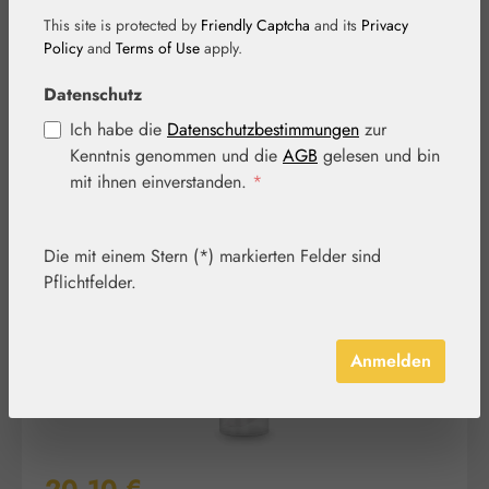
beruhigende
This site is protected by
Friendly Captcha
and its
Privacy
Policy
and
Terms of Use
apply.
Nachtpflege
Datenschutz
Ich habe die
Datenschutzbestimmungen
zur
Kenntnis genommen und die
AGB
gelesen und bin
mit ihnen einverstanden.
*
Bildergalerie überspringen
Die mit einem Stern (*) markierten Felder sind
Pflichtfelder.
Anmelden
Regulärer Preis: