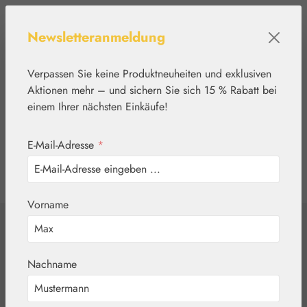
Zum Hauptinhalt springen
Newsletteranmeldung
Verpassen Sie keine Produktneuheiten und exklusiven
Aktionen mehr – und sichern Sie sich 15 % Rabatt bei
einem Ihrer nächsten Einkäufe!
E-Mail-Adresse
*
0
Werkzeugleiste anzeigen
Du hast 0 Produkte
Vorname
Home
Kosmetik
Cayennepfeffer
Nachname
Salbe