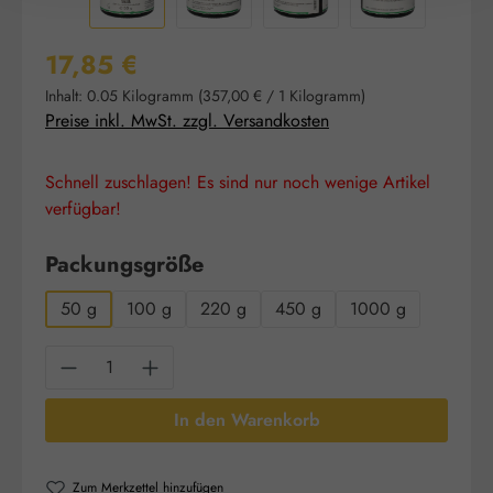
Regulärer Preis:
17,85 €
Inhalt:
0.05 Kilogramm
(357,00 € / 1 Kilogramm)
Preise inkl. MwSt. zzgl. Versandkosten
Schnell zuschlagen! Es sind nur noch wenige Artikel
verfügbar!
auswählen
Packungsgröße
50 g
100 g
220 g
450 g
1000 g
Produkt Anzahl: Gib den gewünschten Wert e
In den Warenkorb
Zum Merkzettel hinzufügen