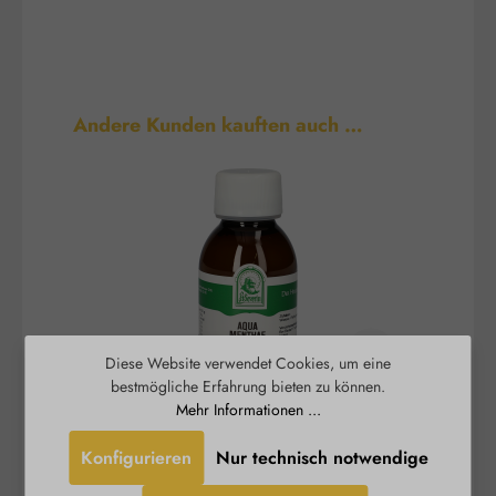
Produktgalerie überspringen
Andere Kunden kauften auch …
Diese Website verwendet Cookies, um eine
bestmögliche Erfahrung bieten zu können.
Mehr Informationen ...
Aqua Menthae
Konfigurieren
Nur technisch notwendige
Das St. Severin Aqua Menthae duftet weniger
Rosenw