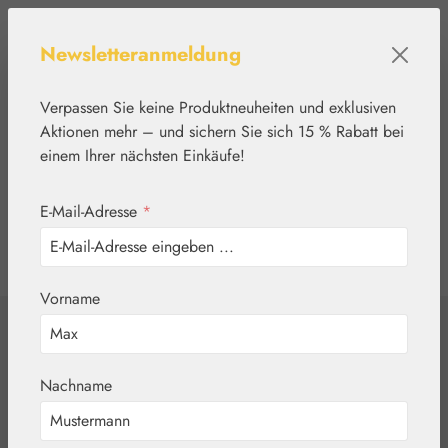
Zum Hauptinhalt springen
Newsletteranmeldung
Verpassen Sie keine Produktneuheiten und exklusiven
Aktionen mehr – und sichern Sie sich 15 % Rabatt bei
einem Ihrer nächsten Einkäufe!
E-Mail-Adresse
*
0
Werkzeugleiste anzeigen
Du hast 0 Produkte
Vorname
Home
Aromatherapie
Embamed®
Cajeputöl
Nachname