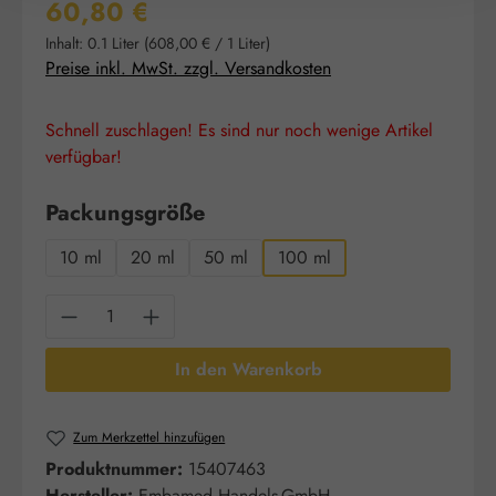
Regulärer Preis:
60,80 €
Inhalt:
0.1 Liter
(608,00 € / 1 Liter)
Preise inkl. MwSt. zzgl. Versandkosten
Schnell zuschlagen! Es sind nur noch wenige Artikel
verfügbar!
auswählen
Packungsgröße
10 ml
20 ml
50 ml
100 ml
Produkt Anzahl: Gib den gewünschten Wert e
In den Warenkorb
Zum Merkzettel hinzufügen
Produktnummer:
15407463
Hersteller:
Embamed Handels-GmbH