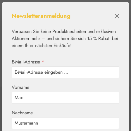
Zum Hauptinhalt springen
Newsletteranmeldung
Verpassen Sie keine Produktneuheiten und exklusiven
Aktionen mehr – und sichern Sie sich 15 % Rabatt bei
einem Ihrer nächsten Einkäufe!
E-Mail-Adresse
*
0
Werkzeugleiste anzeigen
Du hast 0 Produkte
Vorname
Home
Blütenessenzen
DEVA
Buttercup / Bouton
Nachname
d'Or Tropfen