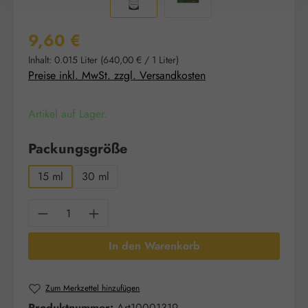
Regulärer Preis:
9,60 €
Inhalt:
0.015 Liter
(640,00 € / 1 Liter)
Preise inkl. MwSt. zzgl. Versandkosten
Artikel auf Lager.
auswählen
Packungsgröße
15 ml
30 ml
Produkt Anzahl: Gib den gewünschten Wert e
In den Warenkorb
Zum Merkzettel hinzufügen
Produktnummer:
Art10001319