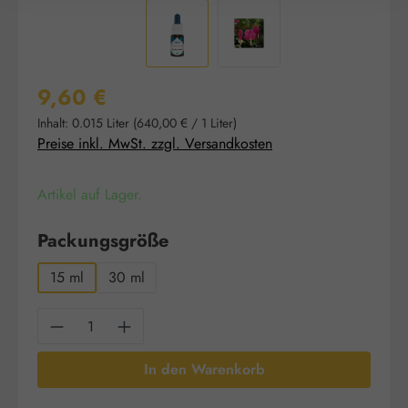
Regulärer Preis:
9,60 €
Inhalt:
0.015 Liter
(640,00 € / 1 Liter)
Preise inkl. MwSt. zzgl. Versandkosten
Artikel auf Lager.
auswählen
Packungsgröße
15 ml
30 ml
Produkt Anzahl: Gib den gewünschten Wert e
In den Warenkorb