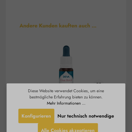
Produktgalerie überspringen
Andere Kunden kauften auch …
Diese Website verwendet Cookies, um eine
bestmögliche Erfahrung bieten zu können.
Arnika / Arnica Tropfen
B
Mehr Informationen ...
Konfigurieren
Nur technisch notwendige
Das BIO-Blütenelixier Arnika sorgt für
Die BIO Blütenesse
Regeneration und Beruhigung. Arnika hilft, jede
Alle Cookies akzeptieren