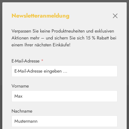
Zum Hauptinhalt springen
Newsletteranmeldung
Verpassen Sie keine Produktneuheiten und exklusiven
Aktionen mehr – und sichern Sie sich 15 % Rabatt bei
einem Ihrer nächsten Einkäufe!
E-Mail-Adresse
*
0
Werkzeugleiste anzeigen
Du hast 0 Produkte
Vorname
Home
Blütenessenzen
DEVA
Bleeding Heart /
Nachname
Coeur de Marie