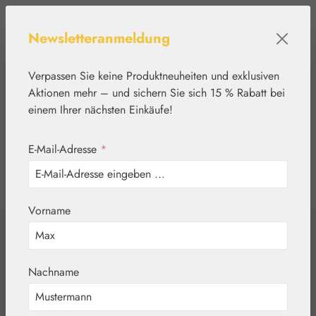
Zum Hauptinhalt springen
Newsletteranmeldung
Verpassen Sie keine Produktneuheiten und exklusiven
Aktionen mehr – und sichern Sie sich 15 % Rabatt bei
einem Ihrer nächsten Einkäufe!
E-Mail-Adresse
*
0
Werkzeugleiste anzeigen
Du hast 0 Produkte
Vorname
Home
Blütenessenzen
Living Essences
Balga Tropfen
Nachname