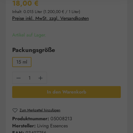
Regulärer Preis:
18,00 €
Inhalt:
0.015 Liter
(1.200,00 € / 1 Liter)
Preise inkl. MwSt. zzgl. Versandkosten
Artikel auf Lager.
auswählen
Packungsgröße
15 ml
Produkt Anzahl: Gib den gewünschten Wert e
In den Warenkorb
Zum Merkzettel hinzufügen
Produktnummer:
05008213
Hersteller:
Living Essences
EAN:
93497756