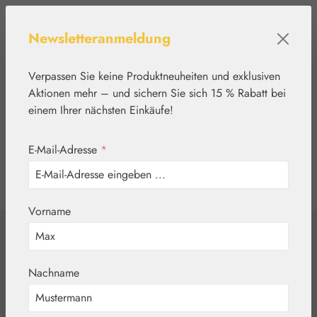
Zum Hauptinhalt springen
Newsletteranmeldung
Verpassen Sie keine Produktneuheiten und exklusiven
Aktionen mehr – und sichern Sie sich 15 % Rabatt bei
einem Ihrer nächsten Einkäufe!
E-Mail-Adresse
*
0
Werkzeugleiste anzeigen
Du hast 0 Produkte
Vorname
Home
Schmuck
Angel Pendant
Nachname
light purple - Engel