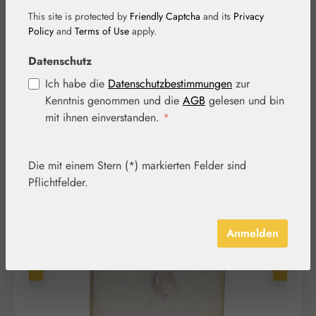
Anhänger violet
This site is protected by
Friendly Captcha
and its
Privacy
Policy
and
Terms of Use
apply.
clair
Datenschutz
Ich habe die
Datenschutzbestimmungen
zur
Kenntnis genommen und die
AGB
gelesen und bin
mit ihnen einverstanden.
*
Die mit einem Stern (*) markierten Felder sind
Pflichtfelder.
Bildergalerie überspringen
Anmelden