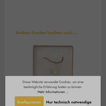
Produktgalerie überspringen
Andere Kunden kauften auch …
Diese Website verwendet Cookies, um eine
bestmögliche Erfahrung bieten zu können.
Mehr Informationen ...
Angel Pendant clear -
Engel Anhänger hell
Konfigurieren
Nur technisch notwendige