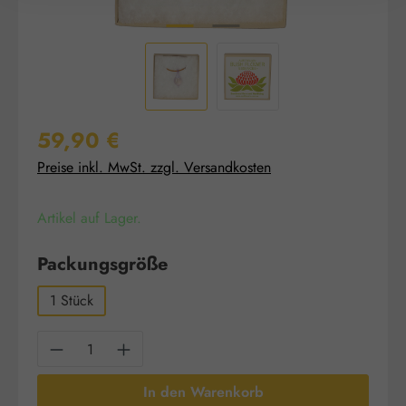
Regulärer Preis:
59,90 €
Preise inkl. MwSt. zzgl. Versandkosten
Artikel auf Lager.
auswählen
Packungsgröße
1 Stück
Produkt Anzahl: Gib den gewünschten Wert e
In den Warenkorb