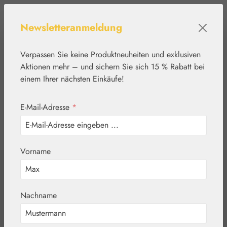
Zum Hauptinhalt springen
Newsletteranmeldung
Verpassen Sie keine Produktneuheiten und exklusiven
Aktionen mehr – und sichern Sie sich 15 % Rabatt bei
einem Ihrer nächsten Einkäufe!
E-Mail-Adresse
*
0
Werkzeugleiste anzeigen
Du hast 0 Produkte
Vorname
Home
Blütenessenzen
Findhorn
Ancient Yew
Nachname
Tropfen