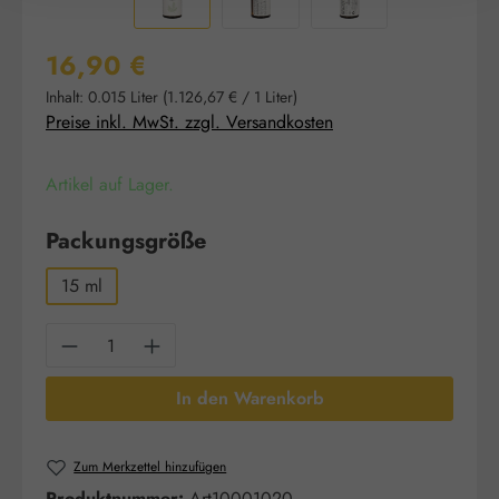
Regulärer Preis:
16,90 €
Inhalt:
0.015 Liter
(1.126,67 € / 1 Liter)
Preise inkl. MwSt. zzgl. Versandkosten
Artikel auf Lager.
auswählen
Packungsgröße
15 ml
Produkt Anzahl: Gib den gewünschten Wert e
In den Warenkorb
Zum Merkzettel hinzufügen
Produktnummer:
Art10001020