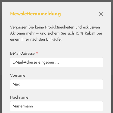
Zum Hauptinhalt springen
Newsletteranmeldung
Verpassen Sie keine Produktneuheiten und exklusiven
Aktionen mehr – und sichern Sie sich 15 % Rabatt bei
einem Ihrer nächsten Einkäufe!
E-Mail-Adresse
*
0
Werkzeugleiste anzeigen
Du hast 0 Produkte
Vorname
Home
Blütenessenzen
PHI Essences
Amethyst Tropfen
Nachname