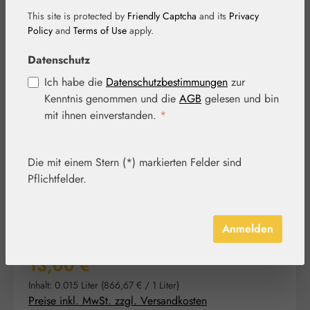
This site is protected by
Friendly Captcha
and its
Privacy
Policy
and
Terms of Use
apply.
Datenschutz
Bildergalerie überspringen
Ich habe die
Datenschutzbestimmungen
zur
Kenntnis genommen und die
AGB
gelesen und bin
mit ihnen einverstanden.
*
Die mit einem Stern (*) markierten Felder sind
Pflichtfelder.
Anmelden
Regulärer Preis:
13,00 €
Inhalt:
0.015 Liter
(866,67 € / 1 Liter)
Preise inkl. MwSt. zzgl. Versandkosten