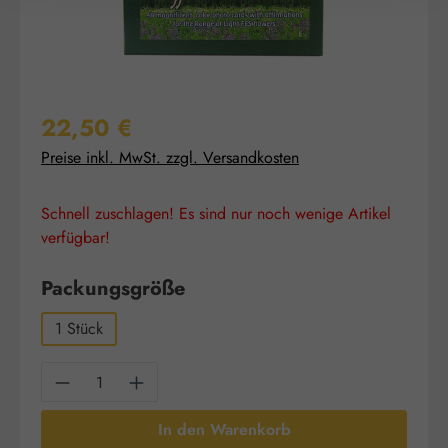
Regulärer Preis:
22,50 €
Preise inkl. MwSt. zzgl. Versandkosten
Schnell zuschlagen! Es sind nur noch wenige Artikel
verfügbar!
auswählen
Packungsgröße
1 Stück
Produkt Anzahl: Gib den gewünschten Wert e
In den Warenkorb