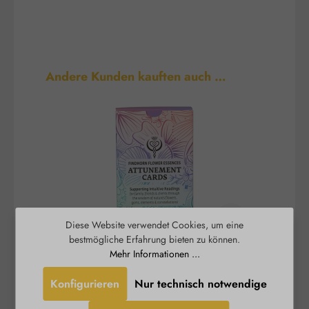
Produktgalerie überspringen
Andere Kunden kauften auch …
Diese Website verwendet Cookies, um eine
bestmögliche Erfahrung bieten zu können.
Mehr Informationen ...
Attunement Cards /
Einstimmungskartenset
Konfigurieren
Nur technisch notwendige
(englische Version)
Die Findhorn Blütenessenzen werden zu
Australia