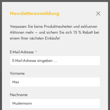
Zum Hauptinhalt springen
Newsletteranmeldung
Verpassen Sie keine Produktneuheiten und exklusiven
Aktionen mehr – und sichern Sie sich 15 % Rabatt bei
einem Ihrer nächsten Einkäufe!
E-Mail-Adresse
*
0
Werkzeugleiste anzeigen
Du hast 0 Produkte
Vorname
Home
Medien
Kartensets
Affirm a Flower
Nachname
Kartenset - 48