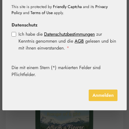
Range of Light
This site is protected by
Friendly Captcha
and its
Privacy
Policy
and
Terms of Use
apply.
cards (Englische
Datenschutz
Ausgabe)
Ich habe die
Datenschutzbestimmungen
zur
Kenntnis genommen und die
AGB
gelesen und bin
mit ihnen einverstanden.
*
Die mit einem Stern (*) markierten Felder sind
Pflichtfelder.
Bildergalerie überspringen
Anmelden